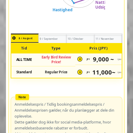
8 / August
9 / September
10 / Oktober
11 / November
Tid
Type
Pris (JPY)
Early Bird Review
9,000 ~
ALL TIME
JPY
/pax
¥
Price!
11,000~
Standard
Regular Price
JPY
/pax
¥
Anmeldelsespris / Tidlig bookingsanmeldelsespris /
Anmeldelsesprisen gælder, når du planlægger at dele din
oplevelse.
Dette gælder dog ikke for social media-platforme, hvor
anmeldelsesbaserede rabatter er forbudt.