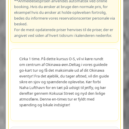
**Anmeldelsesprisen anvendes automatisk ved online
booking. Hvis du ønsker at bruge den normale pris, for
eksempel hvis du ønsker at holde oplevelsen fortrolig,
bedes du informere vores reservationscenter personale via
besked.
For de mest opdaterede priser henvises til de priser, der er
angivet ved siden af hvert tidsrum i kalenderen nedenfor.
Cirka 1 time. På dette kursus O-S, vil vi køre rundt
om centrum af Okinawa-øen.Deltag i vores guidede
go-kart tur og få det maksimale ud af dit Okinawa
eventyr! Fra det øjeblik, du tager afsted, vil din guide
sikre en sjov og spændende oplevelse. Kør forbi
Naha Lufthavn for en tæt på udsigt til jetfly, og kør
derefter gennem Kokusai Street og nyd den livlige
atmosfære. Denne en-times tur er fyldt med
spænding og lokale indsigter!