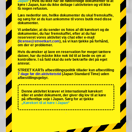
Japan“
) Hvis du ikke har de nødvendige dokumenter til at
køre i Japan, kan du ikke deltage i aktiviteten og vil ikke
få nogen refusion.
Læs nedenfor om, hvilke dokumenter du skal fremskaffe,
og sørg for at du kan ankomme til vores butik med disse
dokumenter.
Vi anbefaler, at du sender os fotos af dit kørekort og de
dokumenter, du har fremskaffet, efter at du har
reserveret vores aktivitet via chat eller e-mail
(
license@streetkart.com
), så vi kan tjekke på forhånd,
om der er problemer.
Hvis du ønsker at lave en reservation for meget tættere
datoer, har du måske ikke nok tid til at bede os om at
kontrollere. I så fald skal du selv bekræfte det på eget
ansvar.
STREET KARTs afbestillingspolitik tillader kun afbestilling
7 dage før din aktivitetstid
(Japan Standard Time) uden
afbestillingsgebyr.
Denne aktivitet kræver et internationalt kørekort
eller et andet dokument, der giver dig lov til at køre
på offentlige veje i Japan. Sørg for at tjekke
„Kørekort til at køre i Japan“