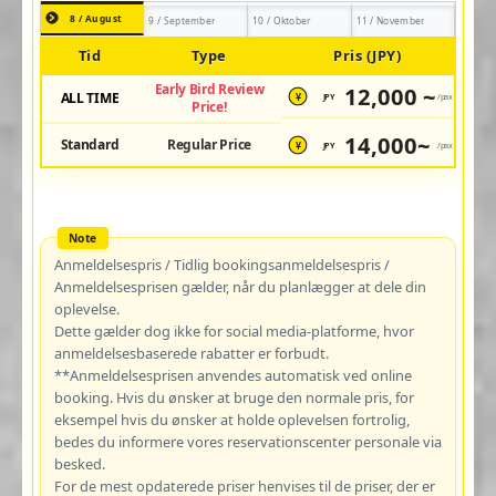
8 / August
9 / September
10 / Oktober
11 / November
Tid
Type
Pris (JPY)
Early Bird Review
12,000 ~
ALL TIME
JPY
/pax
¥
Price!
14,000~
Standard
Regular Price
JPY
/pax
¥
Anmeldelsespris / Tidlig bookingsanmeldelsespris /
Anmeldelsesprisen gælder, når du planlægger at dele din
oplevelse.
Dette gælder dog ikke for social media-platforme, hvor
anmeldelsesbaserede rabatter er forbudt.
**Anmeldelsesprisen anvendes automatisk ved online
booking. Hvis du ønsker at bruge den normale pris, for
eksempel hvis du ønsker at holde oplevelsen fortrolig,
bedes du informere vores reservationscenter personale via
besked.
For de mest opdaterede priser henvises til de priser, der er