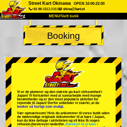
Street Kart Okinawa
OPEN 10:00-22:00
📞+81-90-3322-3311
📧
shina@kart.st
MENU/Skift butik
TOP
Booking
Om
Specifikationer
Pris
Adgang
Stemme
FAQ
Virksomhed
Booking
Skift butik
Tokyo Shinagawa
Tokyo Akihabara#1
Tokyo Akihabara#2
Tokyo Shibuya
Vi er de
pionerer
og
den største go-kart virksomhed
i
Tokyo Shibuya Annex
Tokyo Bay
Japan! Vi fortsætter med at samarbejde med
mange
berømtheder
og er den
mest populære aktivitet
for
rejsende til Japan! Derfor anbefaler vi stærkt, at du
Tokyo Asakusa
Osaka
booker så hurtigt som muligt.
Vær opmærksom! Hvis du ankommer til vores butik uden
Okinawa
de nødvendige originale dokumenter til at køre i Japan,
kan du ikke deltage i aktiviteten og vil ikke få nogen
refusion.
(beskrevet nedenfor
„Kørekort til at køre i