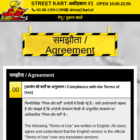
STREET KART अकीहबारा #1
OPEN 10:00-22:00
📞+81-80-1199-1199
📧
shina@kart.st
मेनू / दुकान बदलें
TOP
समझौता /
हमारे बारे में
विशेषताएँ
कीमत
Agreement
पहुंच
वॉयस
FAQ
कंपनी
बुकिंग
शाखा बदलें
समझौता / Agreement
टोक्यो शिनागावा #1
टोक्यो अकीहबारा#1
[उपयोग की शर्तों का अनुपालन / Compliance with the Terms of
00
Use]
टोक्यो अकीहबारा#2
टोक्यो शिबुया
निम्नलिखित "नियम और शर्तें" अंग्रेजी में लिखी गई हैं। सभी उपयोगकर्ता सहमत
टोक्यो शिबुया एनेक्स
टोक्यो बे
हैं और समझते हैं कि अंग्रेजी संस्करण किसी भी अनुवादित संस्करण पर
आधिकारिक "नियम और शर्तें" है।
टोक्यो असाकुसा
ओसाका
ओकिनावा
The following "Terms of Use" are written in English. All users
agree and understand that the English version is the official
"Terms of Use" over any translated versions.