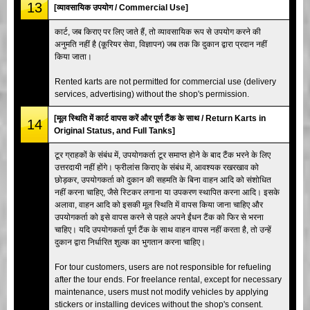
13
[व्यावसायिक उपयोग / Commercial Use]
कार्ट, जब किराए पर लिए जाते हैं, तो व्यावसायिक रूप से उपयोग करने की
अनुमति नहीं है (कूरियर सेवा, विज्ञापन) जब तक कि दुकान द्वारा प्रदान नहीं
किया जाता।
Rented karts are not permitted for commercial use (delivery
services, advertising) without the shop's permission.
[मूल स्थिति में कार्ट वापस करें और पूर्ण टैंक के साथ / Return Karts in
14
Original Status, and Full Tanks]
टूर ग्राहकों के संबंध में, उपयोगकर्ता टूर समाप्त होने के बाद टैंक भरने के लिए
उत्तरदायी नहीं होंगे। फ्रीलांस किराए के संबंध में, आवश्यक रखरखाव को
छोड़कर, उपयोगकर्ता को दुकान की सहमति के बिना वाहन आदि को संशोधित
नहीं करना चाहिए, जैसे स्टिकर लगाना या उपकरण स्थापित करना आदि। इसके
अलावा, वाहन आदि को इसकी मूल स्थिति में वापस किया जाना चाहिए और
उपयोगकर्ता को इसे वापस करने से पहले अपने ईंधन टैंक को फिर से भरना
चाहिए। यदि उपयोगकर्ता पूर्ण टैंक के साथ वाहन वापस नहीं करता है, तो उन्हें
दुकान द्वारा निर्धारित शुल्क का भुगतान करना चाहिए।
For tour customers, users are not responsible for refueling
after the tour ends. For freelance rental, except for necessary
maintenance, users must not modify vehicles by applying
stickers or installing devices without the shop's consent.