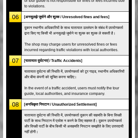
or tour guide is not responsible for fines or fees incurred due
to violations.
06
[अनसुलझे जुर्माने और शुल्क / Unresolved fines and fees]
दुकान स्थानीय अधिकारियों के साथ यातायात उल्लंघन के संबंध में उपयोगकर्ता
द्वारा किए गए किसी भी अनसुलझे जुर्माने या शुल्क का शुल्क ले सकती है।
The shop may charge users for unresolved fines or fees
incurred regarding traffic violations with local authorities.
07
[यातायात दुर्घटनाएं / Traffic Accidents]
यातायात दुर्घटना की स्थिति में, उपयोगकर्ता को टूर गाइड, स्थानीय अधिकारियों
और बीमा कंपनी को सूचित करना चाहिए।
In the event of a traffic accident, users must notify the tour
guide, local authorities, and insurance company.
08
[अनधिकृत निपटान / Unauthorized Settlement]
यातायात दुर्घटना की स्थिति में, उपयोगकर्ता दुकान की सहमति के बिना विपक्षी
पार्टी के साथ निपटान में प्रवेश न करने के लिए सहमत है। दुकान उपयोगकर्ता
और विपक्षी पार्टी के बीच किसी भी असहमति निपटान समझौते के लिए उत्तरदायी
नहीं होगी।