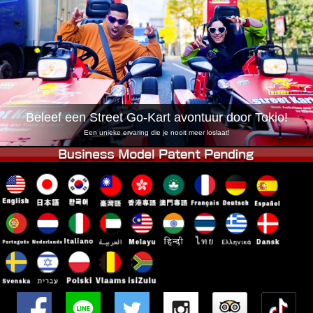
Bedrijf
Reserveren
Vestiging Wijzigen
Tokio Shinagawa
Tokio Akihabara#1
Tokio Akihabara#2
Tokio Shibuya
Tokio Shibuya Annex
Tokio Baai
Beleef een Street Go-Kart avontuur door Tokio!
Tokio Asakusa
Osaka
Een unieke ervaring die je nooit meer loslaat!
Okinawa