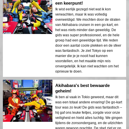
een keerpunt!
Ik wist eerlijk gezegd niet wat ik kon
verwachten, maar ik was volledig
overweldigd. We mochten door de straten
van Akihabara cruisen in een go-kart, en
het was niets minder dan geweldig. De
gids was super professioneel, en de hele
groep had een geweldige tijd. We reden
door een aantal coole plekken en de sfeer
was fantastisch. Je ziet Tokyo op een
manier die je je nooit had kunnen
voorstellen, en het maakte mijn reis
onvergetelijk. Ik kan niet wachten om het
opnieuw te doen.
Akihabara's best bewaarde
geheim!
Ik ben al vaak in Tokio geweest, maar dit
was een totaal andere ervaring! De go-kart
tour was zo leuk! De gids was fantastisch –
hij gaf ons leuke feitjes, zorgde voor onze
veiligheid en hield alles luchtig. We gingen
tijdens de zonsondergang, en de uitzichten
waren gewoon prachtig. De stad ziet er op