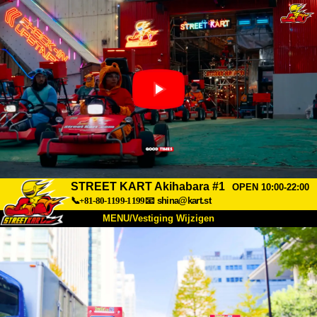
STREET KART Akihabara #1
OPEN 10:00-22:00
📞+81-80-1199-1199
📧
shina@kart.st
MENU/Vestiging Wijzigen
TOP
Over Ons
Specificaties
Prijs
Bereikbaarheid
Reviews
Veelgestelde Vragen