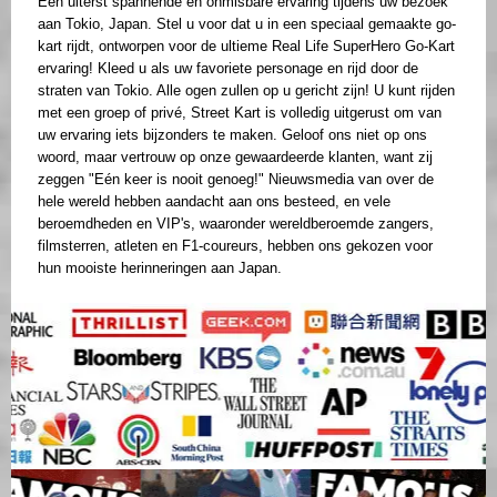
Een uiterst spannende en onmisbare ervaring tijdens uw bezoek
aan Tokio, Japan. Stel u voor dat u in een speciaal gemaakte go-
kart rijdt, ontworpen voor de ultieme Real Life SuperHero Go-Kart
ervaring! Kleed u als uw favoriete personage en rijd door de
straten van Tokio. Alle ogen zullen op u gericht zijn! U kunt rijden
met een groep of privé, Street Kart is volledig uitgerust om van
uw ervaring iets bijzonders te maken. Geloof ons niet op ons
woord, maar vertrouw op onze gewaardeerde klanten, want zij
zeggen "Eén keer is nooit genoeg!" Nieuwsmedia van over de
hele wereld hebben aandacht aan ons besteed, en vele
beroemdheden en VIP's, waaronder wereldberoemde zangers,
filmsterren, atleten en F1-coureurs, hebben ons gekozen voor
hun mooiste herinneringen aan Japan.