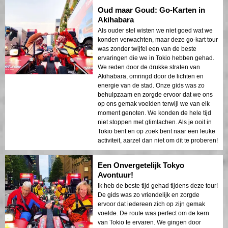
Oud maar Goud: Go-Karten in
Akihabara
Als ouder stel wisten we niet goed wat we
konden verwachten, maar deze go-kart tour
was zonder twijfel een van de beste
ervaringen die we in Tokio hebben gehad.
We reden door de drukke straten van
Akihabara, omringd door de lichten en
energie van de stad. Onze gids was zo
behulpzaam en zorgde ervoor dat we ons
op ons gemak voelden terwijl we van elk
moment genoten. We konden de hele tijd
niet stoppen met glimlachen. Als je ooit in
Tokio bent en op zoek bent naar een leuke
activiteit, aarzel dan niet om dit te proberen!
Een Onvergetelijk Tokyo
Avontuur!
Ik heb de beste tijd gehad tijdens deze tour!
De gids was zo vriendelijk en zorgde
ervoor dat iedereen zich op zijn gemak
voelde. De route was perfect om de kern
van Tokio te ervaren. We gingen door