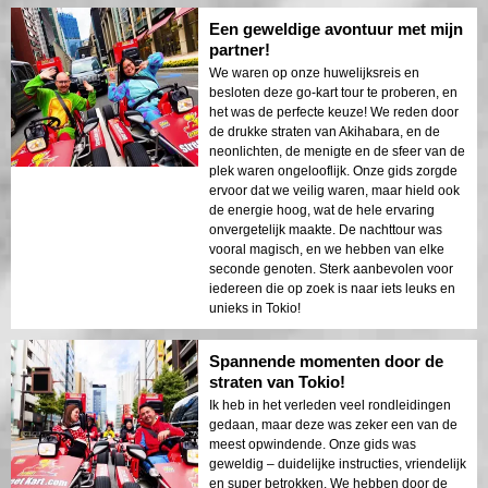
Een geweldige avontuur met mijn
partner!
We waren op onze huwelijksreis en
besloten deze go-kart tour te proberen, en
het was de perfecte keuze! We reden door
de drukke straten van Akihabara, en de
neonlichten, de menigte en de sfeer van de
plek waren ongelooflijk. Onze gids zorgde
ervoor dat we veilig waren, maar hield ook
de energie hoog, wat de hele ervaring
onvergetelijk maakte. De nachttour was
vooral magisch, en we hebben van elke
seconde genoten. Sterk aanbevolen voor
iedereen die op zoek is naar iets leuks en
unieks in Tokio!
Spannende momenten door de
straten van Tokio!
Ik heb in het verleden veel rondleidingen
gedaan, maar deze was zeker een van de
meest opwindende. Onze gids was
geweldig – duidelijke instructies, vriendelijk
en super betrokken. We hebben door de