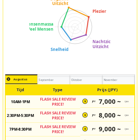
Augustus
September
Oktober
November
Tijd
Type
Prijs (JPY)
FLASH SALE REVIEW
7,000 ~
10AM-1PM
JPY
/pax
¥
PRICE!
FLASH SALE REVIEW
8,000 ~
2:30PM-5:30PM
JPY
/pax
¥
PRICE!
FLASH SALE REVIEW
9,000 ~
7PM-8:30PM
JPY
/pax
¥
PRICE!