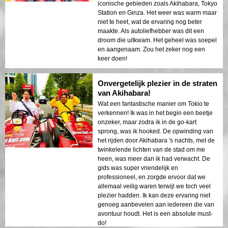
iconische gebieden zoals Akihabara, Tokyo
Station en Ginza. Het weer was warm maar
niet te heet, wat de ervaring nog beter
maakte. Als autoliefhebber was dit een
droom die uitkwam. Het geheel was soepel
en aangenaam. Zou het zeker nog een
keer doen!
Onvergetelijk plezier in de straten
van Akihabara!
Wat een fantastische manier om Tokio te
verkennen! Ik was in het begin een beetje
onzeker, maar zodra ik in de go-kart
sprong, was ik hooked. De opwinding van
het rijden door Akihabara 's nachts, met de
twinkelende lichten van de stad om me
heen, was meer dan ik had verwacht. De
gids was super vriendelijk en
professioneel, en zorgde ervoor dat we
allemaal veilig waren terwijl we toch veel
plezier hadden. Ik kan deze ervaring niet
genoeg aanbevelen aan iedereen die van
avontuur houdt. Het is een absolute must-
do!