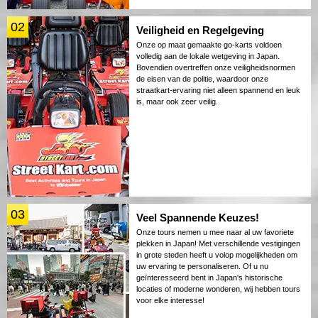
02
Veiligheid en Regelgeving
Onze op maat gemaakte go-karts voldoen
volledig aan de lokale wetgeving in Japan.
Bovendien overtreffen onze veiligheidsnormen
de eisen van de politie, waardoor onze
straatkart-ervaring niet alleen spannend en leuk
is, maar ook zeer veilig.
03
Veel Spannende Keuzes!
Onze tours nemen u mee naar al uw favoriete
plekken in Japan! Met verschillende vestigingen
in grote steden heeft u volop mogelijkheden om
uw ervaring te personaliseren. Of u nu
geïnteresseerd bent in Japan's historische
locaties of moderne wonderen, wij hebben tours
voor elke interesse!