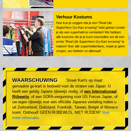
Verhuur Kostums
Hoe kun je zeggen dat je een "Real Life
SuperHero Go-Kart ervaring" hebt gehad zonder
je als een superheld te verkleden! We hebben
alle kostums die je je kunt voorstellen om dit een
echte "Real Life SuperHero Go-Kart ervaring" te
maken! Voor alle superheldenfans, maak je geen
zorgen, we hebben ze allemaal!
WAARSCHUWING
Street Kart's op maat
gemaakte go-kart is bedoeld voor de straten van Japan. U
heeft een geldig Japans rijbewijs nodig, of
een Internationaal
Rijbewijs
, of een SOFA-vergunning voor US Forces Japan, of
uw eigen rijbewijs met een officiële Japanse vertaling indien u
uit Zwitserland, Duitsland, Frankrijk, Taiwan, België of Monaco
komt. Onthoud! GEEN RIJBEWIJS, NIET RIJDEN!!
Voor
meer informatie
.